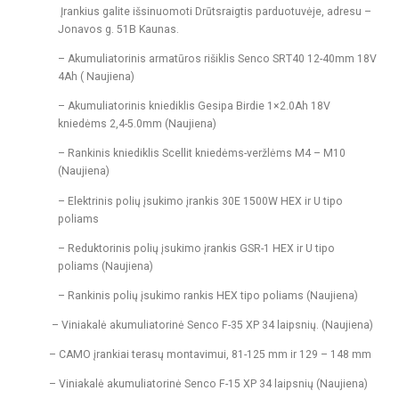
Įrankius galite išsinuomoti Drūtsraigtis parduotuvėje, adresu –
Jonavos g. 51B Kaunas.
– Akumuliatorinis armatūros rišiklis Senco SRT40 12-40mm 18V
4Ah ( Naujiena)
– Akumuliatorinis kniediklis Gesipa Birdie 1×2.0Ah 18V
kniedėms 2,4-5.0mm (Naujiena)
– Rankinis kniediklis Scellit kniedėms-veržlėms M4 – M10
(Naujiena)
– Elektrinis polių įsukimo įrankis 30E 1500W HEX ir U tipo
poliams
– Reduktorinis polių įsukimo įrankis GSR-1 HEX ir U tipo
poliams (Naujiena)
– Rankinis polių įsukimo rankis HEX tipo poliams (Naujiena)
– Viniakalė akumuliatorinė Senco F-35 XP 34 laipsnių. (Naujiena)
– CAMO įrankiai terasų montavimui, 81-125 mm ir 129 – 148 mm
– Viniakalė akumuliatorinė Senco F-15 XP 34 laipsnių (Naujiena)