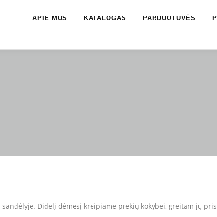
APIE MUS
KATALOGAS
PARDUOTUVĖS
P
 sandėlyje. Didelį dėmesį kreipiame prekių kokybei, greitam jų pris