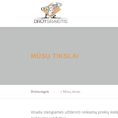
Eiti
prie
turinio
MŪSŲ TIKSLAI
Drūtsraigtis
>
Mūsų tikslai
Visada stengiamės užtikrinti reikiamą prekių kiekį