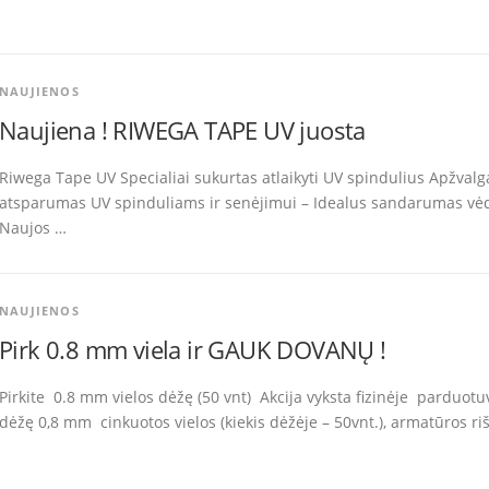
NAUJIENOS
Naujiena ! RIWEGA TAPE UV juosta
Riwega Tape UV Specialiai sukurtas atlaikyti UV spindulius Apžvalg
atsparumas UV spinduliams ir senėjimui – Idealus sandarumas vė
Naujos …
NAUJIENOS
Pirk 0.8 mm viela ir GAUK DOVANŲ !
Pirkite 0.8 mm vielos dėžę (50 vnt) Akcija vyksta fizinėje parduotu
dėžę 0,8 mm cinkuotos vielos (kiekis dėžėje – 50vnt.), armatūros 