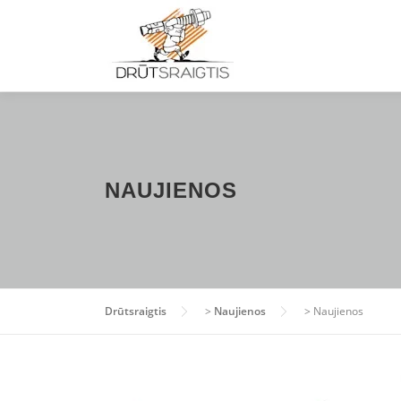
Eiti prie turinio
NAUJIENOS
Drūtsraigtis
>
Naujienos
>
Naujienos