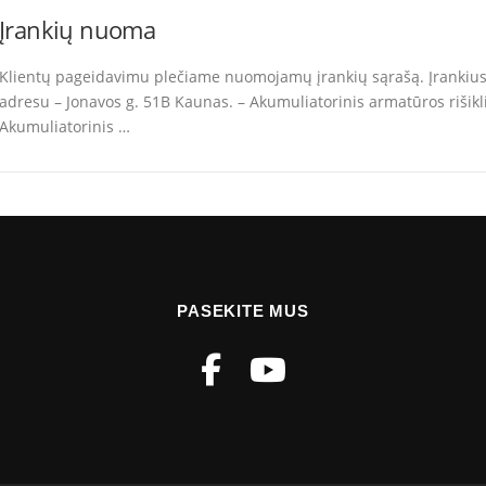
Įrankių nuoma
Klientų pageidavimu plečiame nuomojamų įrankių sąrašą. Įrankius 
adresu – Jonavos g. 51B Kaunas. – Akumuliatorinis armatūros riši
Akumuliatorinis …
PASEKITE MUS