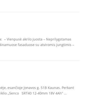
a: – Vienpusė akrilo juosta – Neprilygstamas
dinamuose fasaduose su atviromis jungtimis –
vėje, esančioje Jonavos g. 51B Kaunas. Perkant
rišiklio „Senco SRT40 12-40mm 18V 4Ah“ …