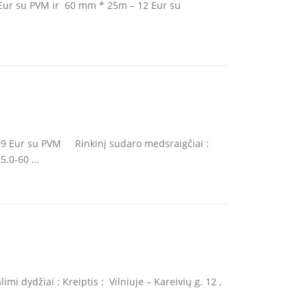
Eur su PVM ir 60 mm * 25m – 12 Eur su
,99 Eur su PVM Rinkinį sudaro medsraigčiai :
 5.0-60 …
 dydžiai : Kreiptis : Vilniuje – Kareivių g. 12 ,