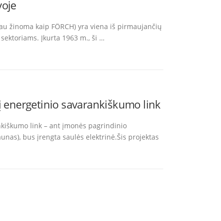
voje
au žinoma kaip FÖRCH) yra viena iš pirmaujančių
sektoriams. Įkurta 1963 m., ši …
į energetinio savarankiškumo link
nkiškumo link – ant įmonės pagrindinio
nas), bus įrengta saulės elektrinė.Šis projektas