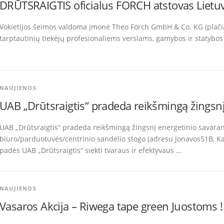
DRŪTSRAIGTIS oficialus FORCH atstovas Lietu
Vokietijos šeimos valdoma įmonė Theo Förch GmbH & Co. KG (plači
tarptautinių tiekėjų profesionaliems verslams, gamybos ir statybos 
NAUJIENOS
UAB „Drūtsraigtis“ pradeda reikšmingą žingsn
UAB „Drūtsraigtis“ pradeda reikšmingą žingsnį energetinio savara
biuro/parduotuvės/centrinio sandėlio stogo (adresu Jonavos51B, Kau
padės UAB „Drūtsraigtis“ siekti tvaraus ir efektyvaus …
NAUJIENOS
Vasaros Akcija – Riwega tape green Juostoms !