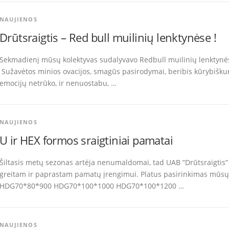
NAUJIENOS
Drūtsraigtis – Red bull muilinių lenktynėse !
Sekmadienį mūsų kolektyvas sudalyvavo Redbull muilinių lenktynėse
Sužavėtos minios ovacijos, smagūs pasirodymai, beribis kūrybišku
emocijų netrūko, ir nenuostabu, …
NAUJIENOS
U ir HEX formos sraigtiniai pamatai
Šiltasis metų sezonas artėja nenumaldomai, tad UAB “Drūtsraigtis” 
greitam ir paprastam pamatų įrengimui. Platus pasirinkimas mūsų 
HDG70*80*900 HDG70*100*1000 HDG70*100*1200 …
NAUJIENOS