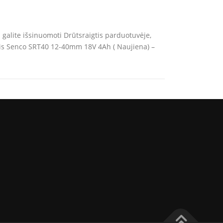
galite išsinuomoti Drūtsraigtis parduotuvėje,
klis Senco SRT40 12-40mm 18V 4Ah ( Naujiena) –