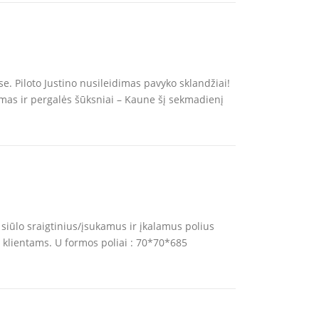
. Piloto Justino nusileidimas pavyko sklandžiai!
mas ir pergalės šūksniai – Kaune šį sekmadienį
siūlo sraigtinius/įsukamus ir įkalamus polius
klientams. U formos poliai : 70*70*685