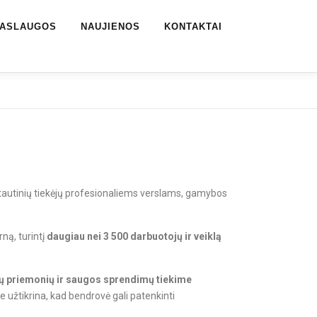
ASLAUGOS
NAUJIENOS
KONTAKTAI
rptautinių tiekėjų profesionaliems verslams, gamybos
ną, turintį
daugiau nei 3 500 darbuotojų ir veiklą
ių priemonių ir saugos sprendimų tiekime
 užtikrina, kad bendrovė gali patenkinti