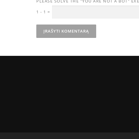
PLEASE SOLVE THE "YOU ARE NOT A BOT" EXE
1
-
1
=