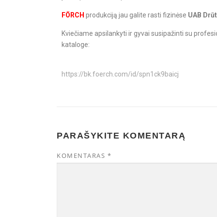
FÖRCH
produkciją jau galite rasti fizinėse
UAB Drūt
Kviečiame apsilankyti ir gyvai susipažinti su profes
kataloge:
https://bk.foerch.com/id/spn1ck9baicj
PARAŠYKITE KOMENTARĄ
KOMENTARAS
*