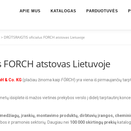
APIE MUS
KATALOGAS
PARDUOTUVĖS
P
>
DRŪTSRAIGTIS oficialus FORCH atstovas Lietuvoje
s FORCH atstovas Lietuvoje
H & Co. KG
(plačiau žinoma kaip
FÖRCH
) yra viena iš pirmaujančių ta
etų išsiplėtė iš mažos vietinės prekybos verslo į didelį tarptautinį koncer
 medžiagų, įrankių, montavimo produktų, dirbtuvių įrangos, chemin
ybos ir pramonės sektorių. Daugiau nei
100 000 skirtingų prekių
kataloge