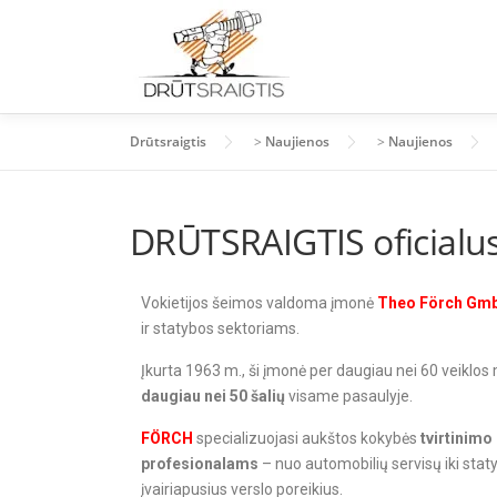
Drūtsraigtis
>
Naujienos
>
Naujienos
DRŪTSRAIGTIS oficialu
Vokietijos šeimos valdoma įmonė
Theo Förch Gmb
ir statybos sektoriams.
Įkurta 1963 m., ši įmonė per daugiau nei 60 veiklos m
daugiau nei 50 šalių
visame pasaulyje.
FÖRCH
specializuojasi aukštos kokybės
tvirtinimo
profesionalams
– nuo automobilių servisų iki stat
įvairiapusius verslo poreikius.